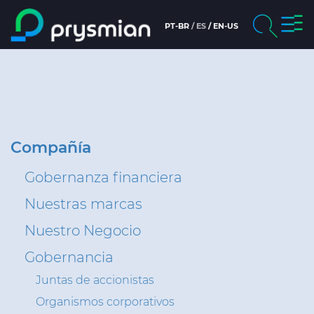
prysm
PT-BR
ES
EN-US
prysmian.skip_to_main_content
chevron_right
Compañía
Buscar
chevron_right
Mercados
chevron_right
Centros de productos
Compañía
Gobernanza financiera
https://latam.prysmian.com/pt-
Nuestras marcas
chevron_right
br/people-and-careers
Nuestro Negocio
Insight
Gobernancia
Juntas de accionistas
Organismos corporativos