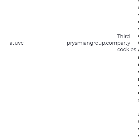
Third
__atuvc
prysmiangroup.com
party
cookies