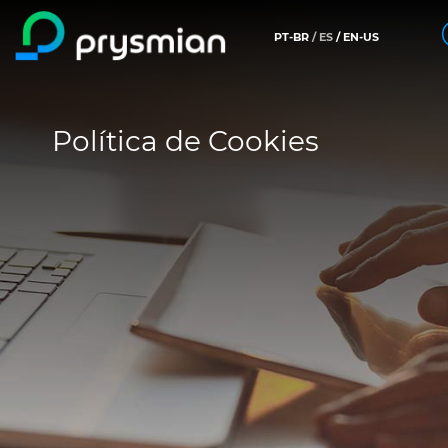
PT-BR
ES
EN-US
prysmian.skip_to_main_content
Compañía
Buscar
Política de Cookies
Mercados
Centros de productos
https://latam.prysmian.com/pt-br/people-
Insight
Sustentabilidad
Medios de comunicación