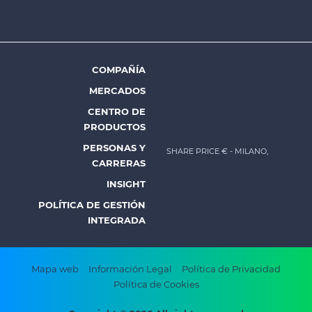
COMPAÑÍA
Footer
MERCADOS
menu
CENTRO DE
-
PRODUCTOS
Prysmian
PERSONAS Y
SHARE PRICE €
- MILANO,
CARRERAS
INSIGHT
POLÍTICA DE GESTIÓN
INTEGRADA
Footer
Mapa web
Información Legal
Política de Privacidad
Política de Cookies
bottom