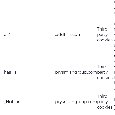
Third
di2
.addthis.com
party
cookies
Third
has_js
prysmiangroup.com
party
cookies
Third
_HotJar
prysmiangroup.com
party
cookies