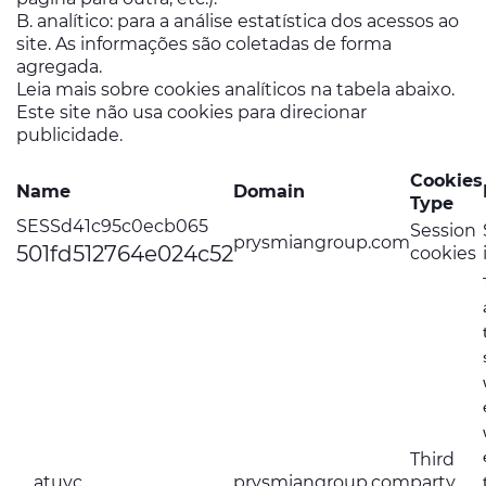
B. analítico: para a análise estatística dos acessos ao
site. As informações são coletadas de forma
agregada.
Leia mais sobre cookies analíticos na tabela abaixo.
Este site não usa cookies para direcionar
publicidade.
Cookies
Name
Domain
Type
SESSd41c95c0ecb065
Session
prysmiangroup.com
501fd512764e024c52
cookies
Third
__atuvc
prysmiangroup.com
party