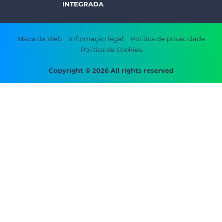
INTEGRADA
Footer
Mapa da Web
Informação legal
Política de privacidade
Política de Cookies
bottom
menu
Copyright © 2026 All rights reserved
-
Prysmian