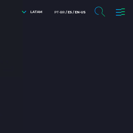
LATAM
PT-BR
ES
EN-US