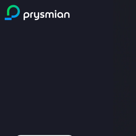
prysmian.skip_to_main_content