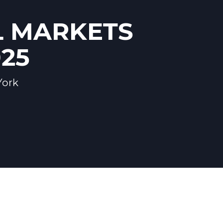
L MARKETS
025
York