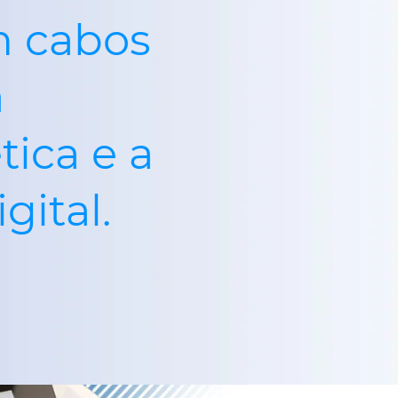
m cabos
a
tica e a
gital.