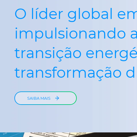
O líder global e
impulsionando 
transição energé
transformação di
SAIBA MAIS