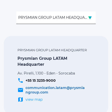
PRYSMIAN GROUP LATAM HEADQUARTER
PRYSMIAN GROUP LATAM HEADQUARTER
Prysmian Group LATAM
Headquarter
Av. Pirelli, 1.100 - Eden - Sorocaba
phone
+55 15 3235-9000
communication.latam@prysmia
email
ngroup.com
map
view map