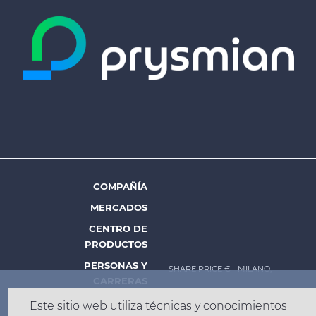
COMPAÑÍA
Footer
MERCADOS
menu
CENTRO DE
-
PRODUCTOS
Prysmian
PERSONAS Y
SHARE PRICE €
- MILANO,
CARRERAS
INSIGHT
Este sitio web utiliza técnicas y conocimientos