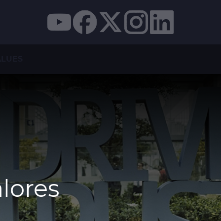
ALUES
alores