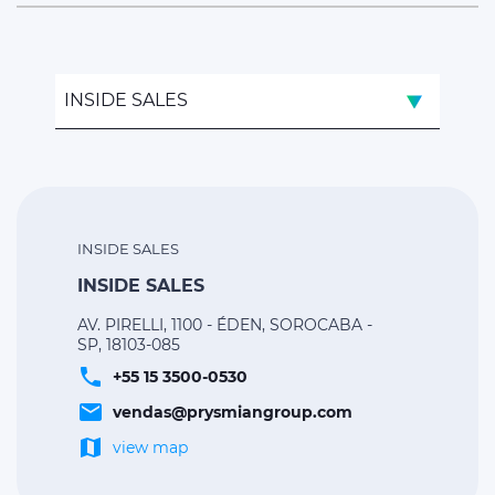
INSIDE SALES
INSIDE SALES
INSIDE SALES
AV. PIRELLI, 1100 - ÉDEN, SOROCABA -
SP, 18103-085
phone
+55 15 3500-0530
email
vendas@prysmiangroup.com
map
view map