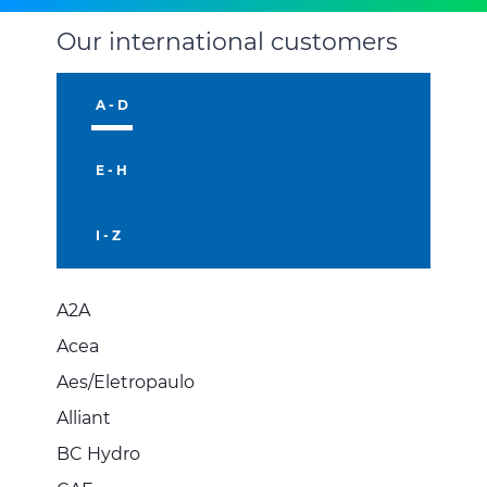
Our international customers
A - D
E - H
I - Z
A2A
Acea
Aes/Eletropaulo
Alliant
BC Hydro